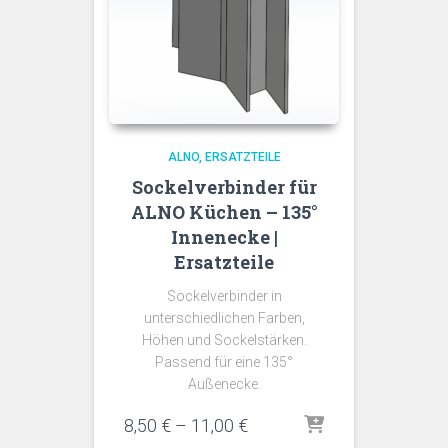
ALNO
ERSATZTEILE
Sockelverbinder für
ALNO Küchen – 135°
Innenecke |
Ersatzteile
Sockelverbinder in
unterschiedlichen Farben,
Höhen und Sockelstärken.
Passend für eine 135°
Außenecke.
Preisspanne:
8,50
€
–
11,00
€
8,50 €