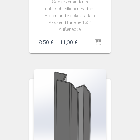
Sockelverbinder in
unterschiedlichen Farben,
Höhen und Sockelstärken.
Passend für eine 135°
Außenecke.
Preisspanne:
8,50
€
–
11,00
€
8,50 €
bis
11,00 €