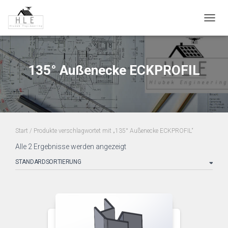
NAVIG
135° Außenecke ECKPROFIL
Start
/ Produkte verschlagwortet mit „135° Außenecke ECKPROFIL“
Alle 2 Ergebnisse werden angezeigt