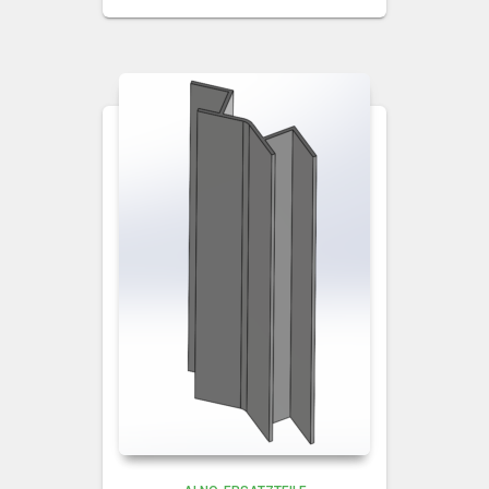
8,50 €
bis
11,00 €