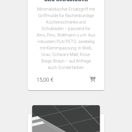
Minimalistischer Ersatzgriff mit
Griffmulde für flächenbündige
Küchenschränke und
Schubladen – passend für
Alno, Pino, Wellmann u.v.m. Aus
robustem PLA/PETG, zweiteilig
mit Klemmpassung. In Weiß,
Grau, Schwarz-Matt, Rose-
Beige, Braun – auf Anfrage
auch Sonderfarben.
15,00
€