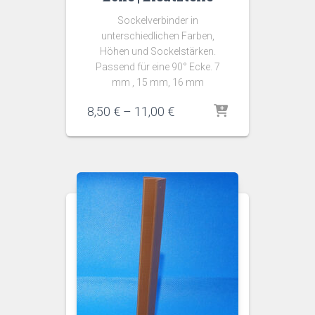
Sockelverbinder in
unterschiedlichen Farben,
Höhen und Sockelstärken.
Passend für eine 90° Ecke. 7
mm , 15 mm, 16 mm
Preisspanne:
8,50
€
–
11,00
€
8,50 €
bis
11,00 €