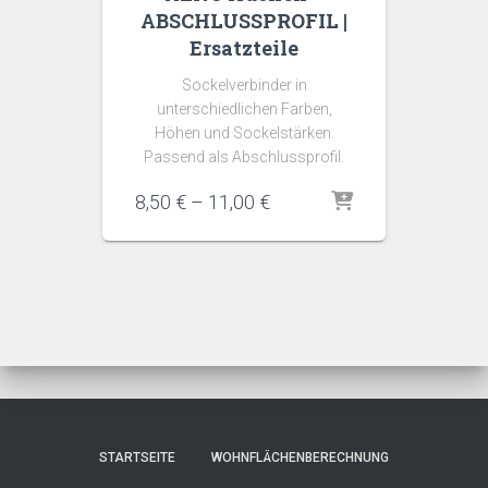
ABSCHLUSSPROFIL |
Ersatzteile
Sockelverbinder in
unterschiedlichen Farben,
Höhen und Sockelstärken.
Passend als Abschlussprofil.
Preisspanne:
8,50
€
–
11,00
€
8,50 €
bis
11,00 €
STARTSEITE
WOHNFLÄCHENBERECHNUNG