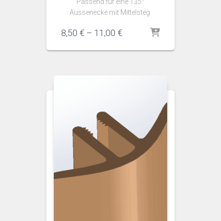
Passend für eine 135°
Aussenecke mit Mittelsteg.
Preisspanne:
8,50
€
–
11,00
€
8,50 €
bis
11,00 €