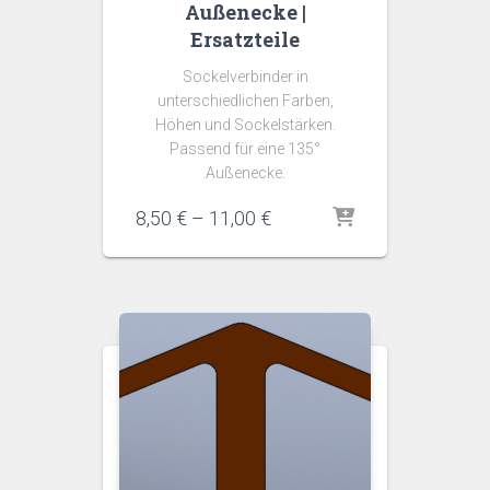
Außenecke |
Ersatzteile
Sockelverbinder in
unterschiedlichen Farben,
Höhen und Sockelstärken.
Passend für eine 135°
Außenecke.
Preisspanne:
8,50
€
–
11,00
€
8,50 €
bis
11,00 €