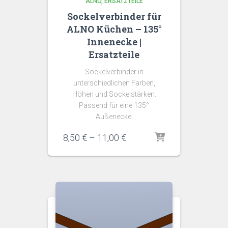
ALNO
ERSATZTEILE
Sockelverbinder für
ALNO Küchen – 135°
Innenecke |
Ersatzteile
Sockelverbinder in
unterschiedlichen Farben,
Höhen und Sockelstärken.
Passend für eine 135°
Außenecke.
Preisspanne:
8,50
€
–
11,00
€
8,50 €
bis
11,00 €