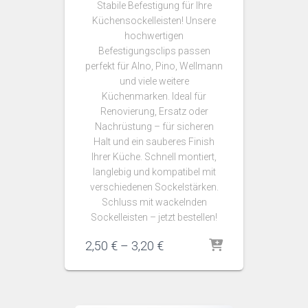
Stabile Befestigung für Ihre
Küchensockelleisten! Unsere
hochwertigen
Befestigungsclips passen
perfekt für Alno, Pino, Wellmann
und viele weitere
Küchenmarken. Ideal für
Renovierung, Ersatz oder
Nachrüstung – für sicheren
Halt und ein sauberes Finish
Ihrer Küche. Schnell montiert,
langlebig und kompatibel mit
verschiedenen Sockelstärken.
Schluss mit wackelnden
Sockelleisten – jetzt bestellen!
Preisspanne:
2,50
€
–
3,20
€
2,50 €
bis
3,20 €