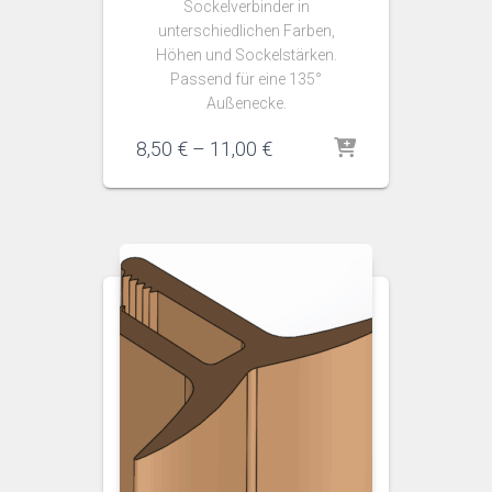
Sockelverbinder in
unterschiedlichen Farben,
Höhen und Sockelstärken.
Passend für eine 135°
Außenecke.
Preisspanne:
8,50
€
–
11,00
€
8,50 €
bis
11,00 €