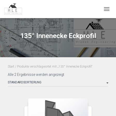
NAVIG
135° Innenecke Eckprofil
Start
/ Produkte verschlagwortet mit „135° Innenecke Eckprofil“
Alle 2 Ergebnisse werden angezeigt