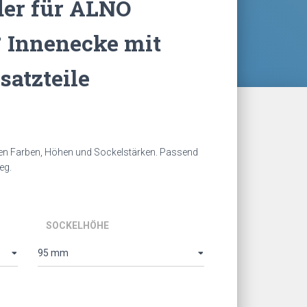
der für ALNO
° Innenecke mit
rsatzteile
spanne:
€
hen Farben, Höhen und Sockelstärken. Passend
eg.
 €
SOCKELHÖHE