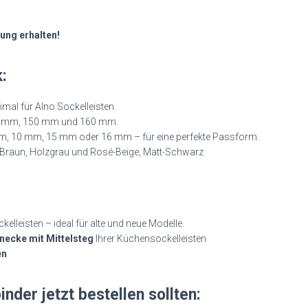
sung erhalten!
:
imal für Alno Sockelleisten.
5 mm, 150 mm und 160 mm.
, 10 mm, 15 mm oder 16 mm – für eine perfekte Passform.
, Braun, Holzgrau und Rosé-Beige, Matt-Schwarz
elleisten – ideal für alte und neue Modelle.
enecke mit Mittelsteg
Ihrer Küchensockelleisten
en
der jetzt bestellen sollten: