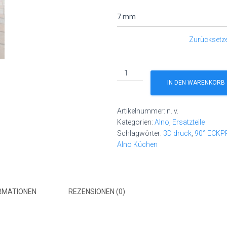
Zurücksetz
Sockelverbinder
für
IN DEN WARENKORB
ALNO
Küchen
Artikelnummer:
n. v.
–
Kategorien:
Alno
,
Ersatzteile
135°
Schlagwörter:
3D druck
,
90° ECKPR
Innenecke
Alno Küchen
mit
Mittelsteg
|
Ersatzteile
RMATIONEN
REZENSIONEN (0)
Menge