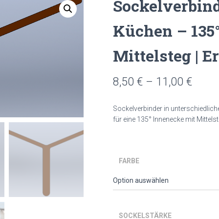
Sockelverbin
Küchen – 135
Mittelsteg | E
Preis
8,50
€
–
11,00
€
8,50 
Sockelverbinder in unterschiedlic
bis
für eine 135° Innenecke mit Mittelst
11,00
FARBE
SOCKELSTÄRKE