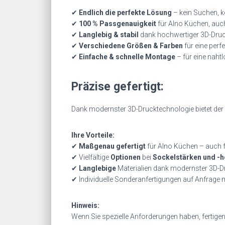
✔
Endlich die perfekte Lösung
– kein Suchen, k
✔
100 % Passgenauigkeit
für Alno Küchen, auch
✔
Langlebig & stabil
dank hochwertiger 3D-Druc
✔
Verschiedene Größen & Farben
für eine perfe
✔
Einfache & schnelle Montage
– für eine nahtl
Präzise gefertigt:
Dank modernster 3D-Drucktechnologie bietet der 
Ihre Vorteile:
✔
Maßgenau gefertigt
für Alno Küchen – auch f
✔ Vielfältige
Optionen
bei
Sockelstärken und -h
✔
Langlebige
Materialien dank modernster 3D-D
✔ Individuelle Sonderanfertigungen auf Anfrage 
Hinweis:
Wenn Sie spezielle Anforderungen haben, fertigen