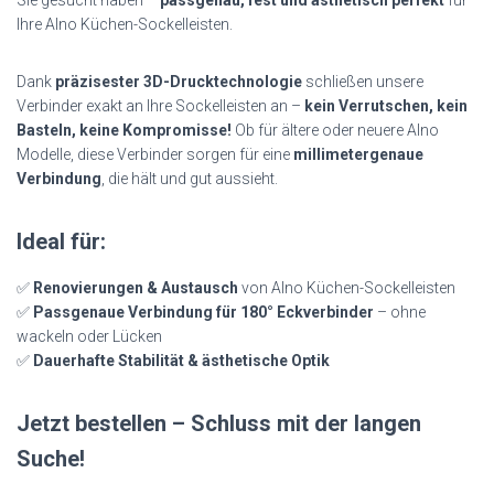
Sie gesucht haben –
passgenau, fest und ästhetisch perfekt
für
Ihre Alno Küchen-Sockelleisten.
Dank
präzisester 3D-Drucktechnologie
schließen unsere
Verbinder exakt an Ihre Sockelleisten an –
kein Verrutschen, kein
Basteln, keine Kompromisse!
Ob für ältere oder neuere Alno
Modelle, diese Verbinder sorgen für eine
millimetergenaue
Verbindung
, die hält und gut aussieht.
Ideal für:
✅
Renovierungen & Austausch
von Alno Küchen-Sockelleisten
✅
Passgenaue Verbindung für 180° Eckverbinder
– ohne
wackeln oder Lücken
✅
Dauerhafte Stabilität & ästhetische Optik
Jetzt bestellen – Schluss mit der langen
Suche!