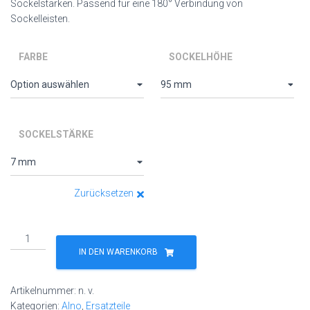
bis
Sockelstärken. Passend für eine 180° Verbindung von
Sockelleisten.
11,00 €
FARBE
SOCKELHÖHE
SOCKELSTÄRKE
Zurücksetzen
Sockelverbinder
für
IN DEN WARENKORB
ALNO
Küchen
Artikelnummer:
n. v.
–
Kategorien:
Alno
,
Ersatzteile