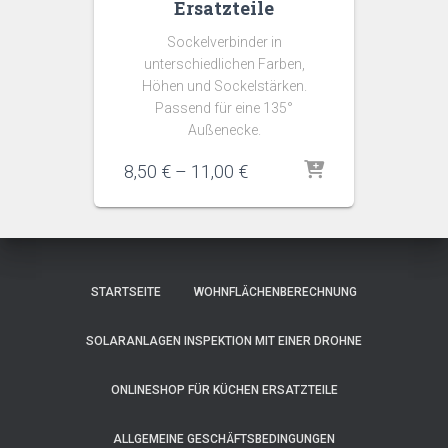
Ersatzteile
Sockelverbinder in
unterschiedlichen Farben,
Höhen und Sockelstärken.
Passend für eine 135°
Außenecke.
Preisspanne:
8,50
€
–
11,00
€
8,50 €
bis
11,00 €
STARTSEITE
WOHNFLÄCHENBERECHNUNG
SOLARANLAGEN INSPEKTION MIT EINER DROHNE
ONLINESHOP FÜR KÜCHEN ERSATZTEILE
ALLGEMEINE GESCHÄFTSBEDINGUNGEN